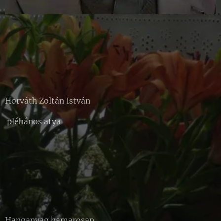
Horváth Zoltán István
plébános atya
Hanganyag hamarosan