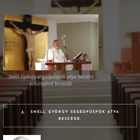
Snell György segédpüspök atya búcsún
elhangzott beszéde
SNELL GYÖRGY SEGÉDPÜSPÖK ATYA
BESZÉDE.