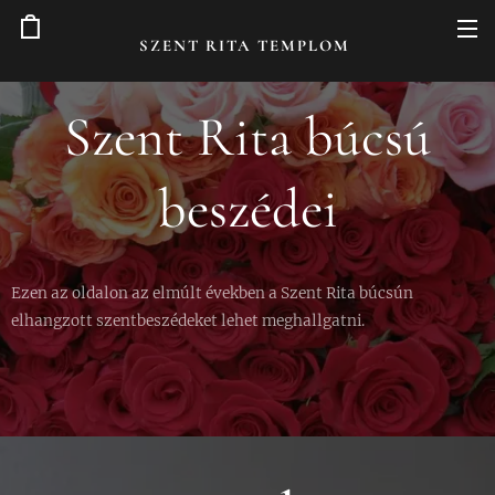
SZENT RITA TEMPLOM
Szent Rita búcsú
beszédei
Ezen az oldalon az elmúlt években a Szent Rita búcsún
elhangzott szentbeszédeket lehet meghallgatni.