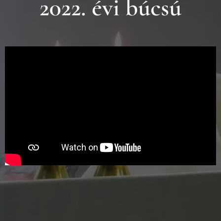
2022. évi búcsú