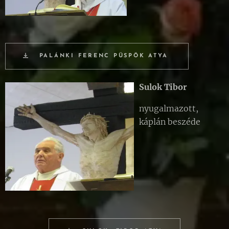
PALÁNKI FERENC PÜSPÖK ATYA
Sulok Tibor
nyugalmazott,
káplán beszéde