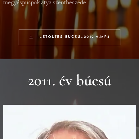
megyéspüspök atya szentbeszéde
LETÖLTÉS BÚCSÚ_2012-9.MP3
2011. év búcsú