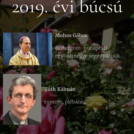
2019. évi búcsú
Mohos Gábor
Esztergom-budapesti
egyházmegye segédpüspök
Tóth Kálmán
esperes, plébános