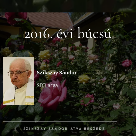
2016. évi búcsú
Szikszay Sándor
SDB atya
SZIKSZAY SÁNDOR ATYA BESZÉDE