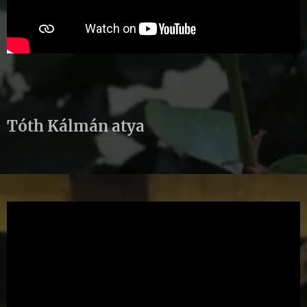
Tóth Kálmán atya