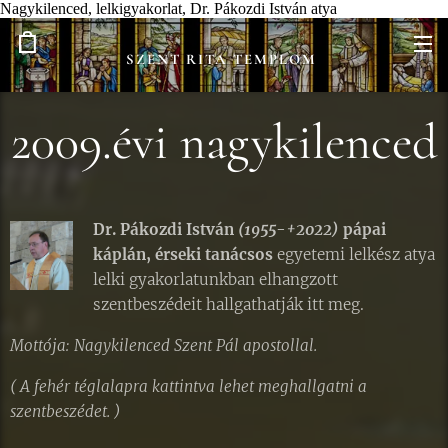
Nagykilenced, lelkigyakorlat, Dr. Pákozdi István atya
SZENT RITA TEMPLOM
2009.évi nagykilenced
Dr. Pákozdi István
(1955-+2022)
pápai
káplán, érseki tanácsos
egyetemi lelkész atya
lelki gyakorlatunkban elhangzott
szentbeszédeit hallgathatják itt meg.
Mottója: Nagykilenced Szent Pál apostollal.
( A fehér téglalapra kattintva lehet meghallgatni a
szentbeszédet. )