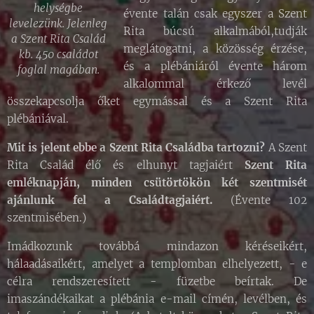
helységbe
évente talán csak egyszer a Szent
levelezünk. Jelenleg
Rita búcsú alkalmából,tudják
a Szent Rita Család
meglátogatni, a közösség érzése,
kb. 450 családot
és a plébániáról évente három
foglal magában.
alkalommal érkező levél
összekapcsolja őket egymással és a Szent Rita
plébániával.
Mit is jelent ebbe a Szent Rita Családba tartozni?
A Szent
Rita Család élő és elhunyt tagjaiért
Szent Rita
emléknapján, minden csütörtökön két szentmisét
ajánlunk fel a Családtagjaiért.
(Évente 102
szentmisében.)
Imádkozunk továbbá mindazon kéréseikért,
hálaadásaikért, amelyet a templomban elhelyezett, - e
célra rendszeresített - füzetbe beírtak. De
imaszándékaikat a plébánia e-mail címén, levélben, és