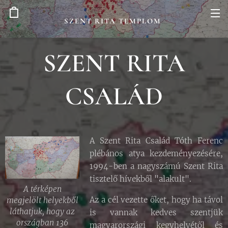
SZENT RITA TEMPLOM
SZENT RITA
CSALÁD
A Szent Rita Család Tóth Ferenc
plébános atya kezdeményezésére,
1994-ben a nagyszámú Szent Rita
tisztelő hívekből "alakult".
A térképen
Az a cél vezette őket, hogy ha távol
megjelölt helyekből
láthatjuk, hogy az
is vannak kedves szentjük
országban 136
magyarországi kegyhelyétől és