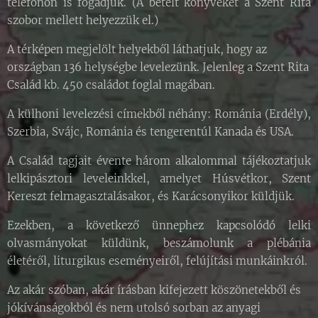
telefonon is fogadjuk. (A betelt könyveket a Szent Rita
szobor mellett helyezzük el.)
A térképen megjelölt helyekből láthatjuk, hogy az
országban 136 helységbe levelezünk. Jelenleg a Szent Rita
Család kb. 450 családot foglal magában.
A külhoni levelezési címekből néhány: Románia (Erdély),
Szerbia, Svájc, Románia és tengerentúl Kanada és USA.
A Család tagjait évente három alkalommal tájékoztatjuk
lelkipásztori leveleinkkel, amelyet Húsvétkor, Szent
Kereszt felmagasztalásakor, és Karácsonyikor küldjük.
Ezekben, a következő ünnephez kapcsolódó lelki
olvasmányokat küldünk, beszámolunk a plébánia
életéről, liturgikus eseményeiről, felújítási munkáinkról.
Az akár szóban, akár írásban kifejezett köszönetekből és
jókívánságokból és nem utolsó sorban az anyagi