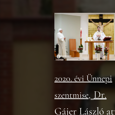
2020. évi Ünnepi
Dr.
szentmise,
Gájer László a