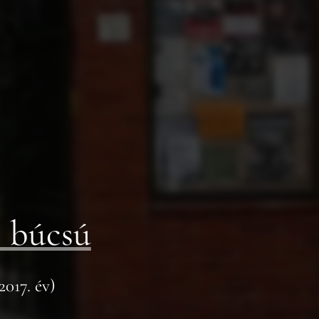
i búcsú
2017. év)