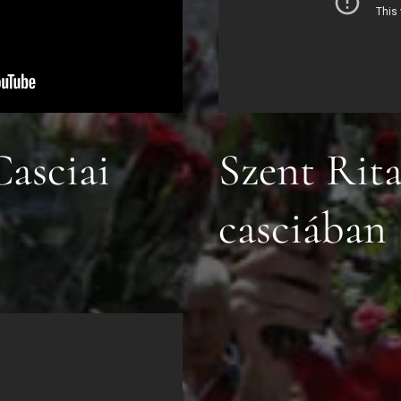
Casciai
Szent Rit
casciában