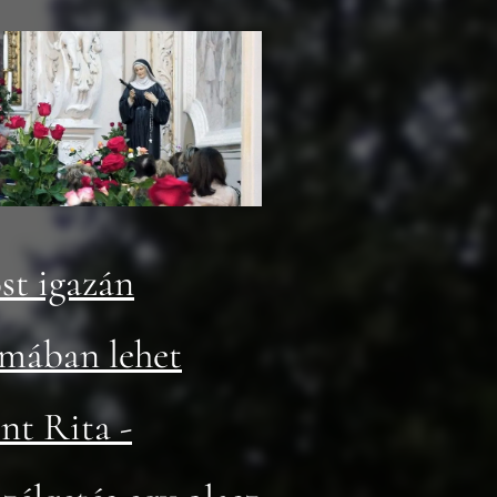
st igazán
rmában lehet
nt Rita -