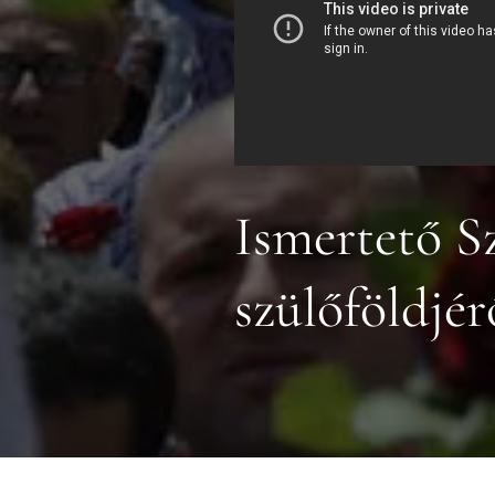
Ismertető S
szülőföldjér