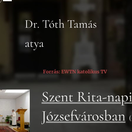
Dr. Tóth Tamás
atya
rír Forrás: EWTN katolikus TV
Szent Rita-nap
Józsefvárosban
(