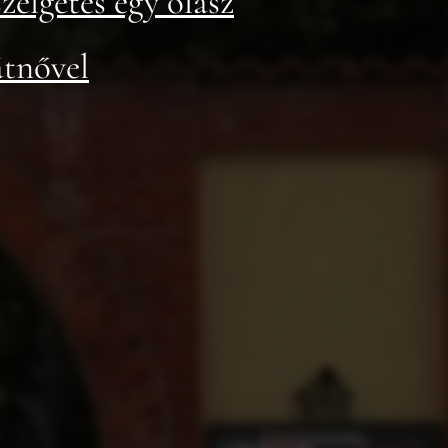
zélgetés egy olasz
átnővel