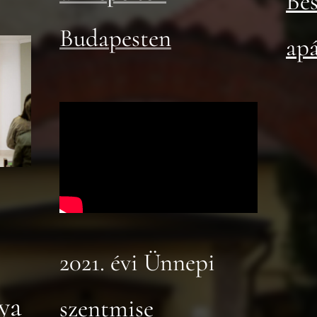
Bes
Budapesten
ap
2021. évi Ünnepi
tya
szentmise