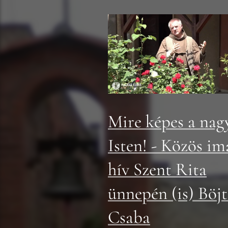
Mire képes a nag
Isten! - Közös im
hív Szent Rita
ünnepén (is) Böjt
Csaba