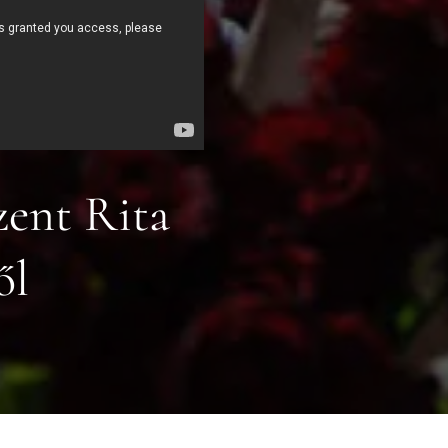
zent Rita
ől