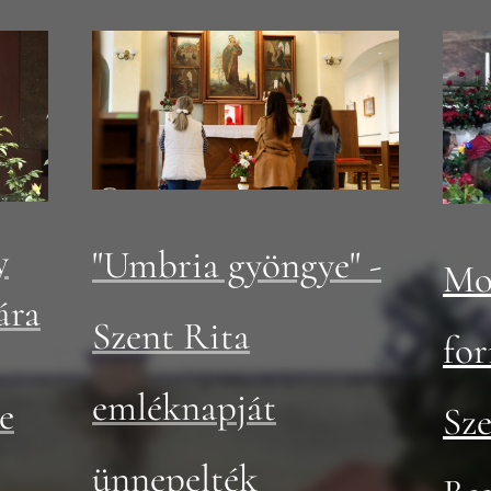
y
"Umbria gyöngye" -
Mo
ára
Szent Rita
fo
emléknapját
e
Sze
ünnepelték