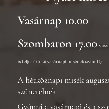
Vasárnap 10.00
Szombaton 17.00
vasá
is teljes értékű vasárnapi misének számít!)
A hétköznapi misék auguszt
szünetelnek.
Gyónni a vasárnapi és a sz