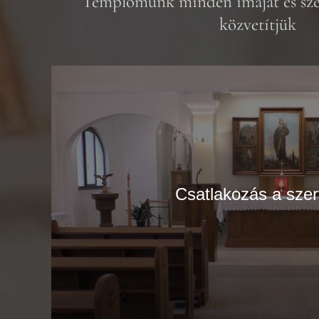
Templomunk minden imáját és sze
közvetítjük
Csatlakozás a szer