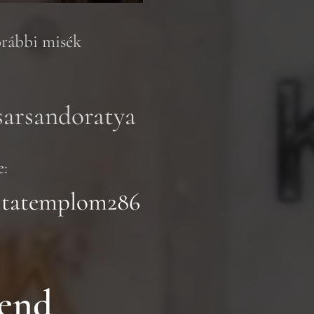
korábbi misék
arsandoratya
e:
itatemplom286
rend