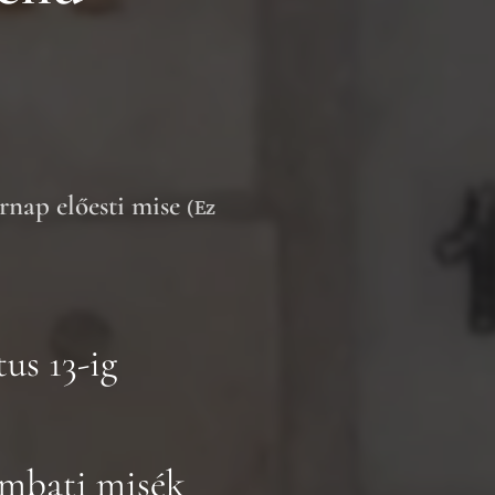
rnap előesti mise
(Ez
us 13-ig
ombati misék