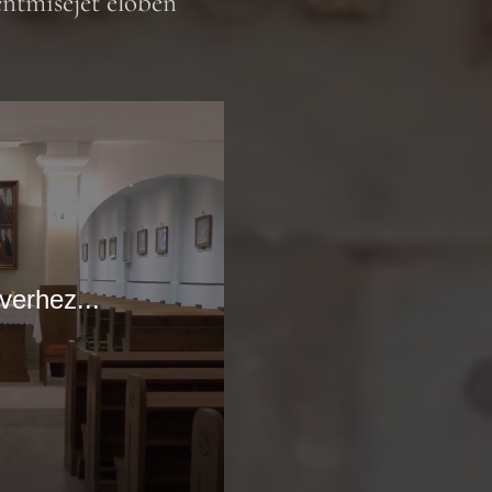
ntmiséjét élőben
verhez...