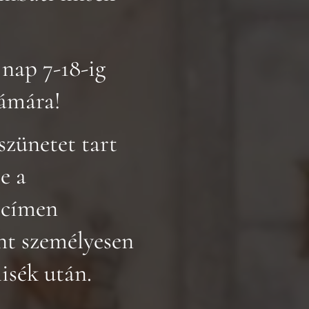
nap 7-18-ig
zámára!
 szünetet tart
e a
 címen
int személyesen
isék után.